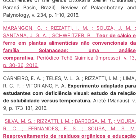
Paraná Basin, Brazil). Review of Palaeobotany and
Palynology, v. 234, p. 1-10, 2016.
MARANGON, C. ; RIZZATTI, I. M. ; SOUZA, J. M. ;
SANTANA, J. G. A. ; SCHWEITZER, B. .
Teor de cálcio e
ferro em plantas alimentícias não convencionais da
família Solanaceae: uma análise
comparativa.
Periódico Tchê Química (Impresso), v. 13,
p. 30-36, 2016.
CARNEIRO, E. A. ; TELES, V. L. G. ; RIZZATTI, I. M. ; LIMA,
R. C. P. ; VITORIANO, F. A.
Experimento adaptado para
estudantes com deficiência visual: estudo da relação
de solubilidade versus temperatura.
Areté (Manaus), v.
9, p. 173-181, 2016.
SILVA, M. S. ; RIZZATTI, I. M. ; BARBOSA, M. T. ; MOURA,
R. C. ; FERNANDES, F. S. ; SOUSA, M. S. M.
Reaproveitamento de resíduos orgânicos e educação