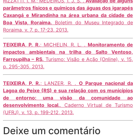
RIZZATTI, I. M.; MEDEIROS, I. J. S. .
Avaliação de alguns
parâmetros físicos e químicos das águas dos igarapés
Caxangá e Mirandinha na área urbana da cidade de
Boa Vista, Roraima.
Boletim do Museu Integrado de
Roraima, v. 7, p. 17-23, 2013.
TEIXEIRA, P. R.
; MICHELIN, R. L. .
Monitoramento de
impactos ambientais na trilha do Salto Ventoso,
Farroupilha – RS.
Turismo: Visão e Ação (Online), v. 15,
p. 295-305, 2013.
TEIXEIRA, P. R.
; LANZER, R. .
O Parque nacional da
Lagoa do Peixe (RS) e sua relação com os municípios
de entorno: uma visão da comunidade ao
desenvolvimento local.
. Caderno Virtual de Turismo
(UFRJ), v. 13, p. 199-212, 2013.
Deixe um comentário