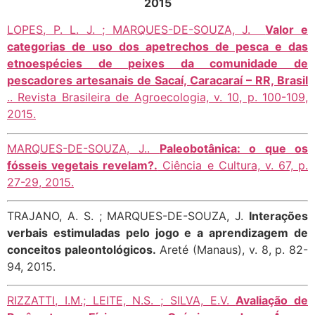
2015
LOPES, P. L. J. ; MARQUES-DE-SOUZA, J.
Valor e
categorias de uso dos apetrechos de pesca e das
etnoespécies de peixes da comunidade de
pescadores artesanais de Sacaí, Caracaraí – RR, Brasil
.. Revista Brasileira de Agroecologia, v. 10, p. 100-109,
2015.
MARQUES-DE-SOUZA, J..
Paleobotânica: o que os
fósseis vegetais revelam?.
Ciência e Cultura, v. 67, p.
27-29, 2015.
TRAJANO, A. S. ; MARQUES-DE-SOUZA, J.
Interações
verbais estimuladas pelo jogo e a aprendizagem de
conceitos paleontológicos.
Areté (Manaus), v. 8, p. 82-
94, 2015.
RIZZATTI, I.M.; LEITE, N.S. ; SILVA, E.V.
Avaliação de