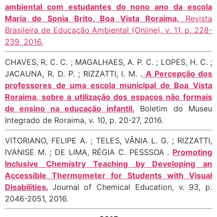
ambiental com estudantes do nono ano da escola
Maria de Sonia Brito, Boa Vista Roraima,
Revista
Brasileira de Educação Ambiental (Online), v. 11, p. 228-
239, 2016.
CHAVES, R. C. C. ; MAGALHAES, A. P. C. ; LOPES, H. C. ;
JACAUNA, R. D. P. ; RIZZATTI, I. M. .
A Percepção dos
professores de uma escola municipal de Boa Vista
Roraima, sobre a utilização dos espaços não formais
de ensino na educação infantil.
Boletim do Museu
Integrado de Roraima, v. 10, p. 20-27, 2016.
VITORIANO, FELIPE A. ; TELES, VÂNIA L. G. ; RIZZATTI,
IVANISE M. ; DE LIMA, RÉGIA C. PESSSOA .
Promoting
Inclusive Chemistry Teaching by Developing an
Accessible Thermometer for Students with Visual
Disabilities.
Journal of Chemical Education, v. 93, p.
2046-2051, 2016.