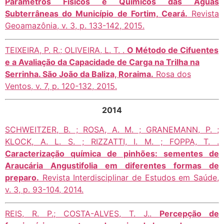
Parâmetros Fí­sicos e Químicos das Águas
Subterrâneas do Município de Fortim, Ceará.
Revista
Geoamazônia, v. 3, p. 133-142, 2015.
TEIXEIRA, P. R.; OLIVEIRA, L. T. .
O Método de Cifuentes
e a Avaliação da Capacidade de Carga na Trilha na
Serrinha. São João da Baliza, Roraima.
Rosa dos
Ventos, v. 7, p. 120-132, 2015.
2014
SCHWEITZER, B. ; ROSA, A. M. ; GRANEMANN, P. ;
KLOCK, A. L. S. ; RIZZATTI, I. M. ; FOPPA, T. .
Caracterização química de pinhões: sementes de
Araucária Angustifolia em diferentes formas de
preparo.
Revista Interdisciplinar de Estudos em Saúde,
v. 3, p. 93-104, 2014.
REIS, R. P.; COSTA-ALVES, T. J..
Percepção de