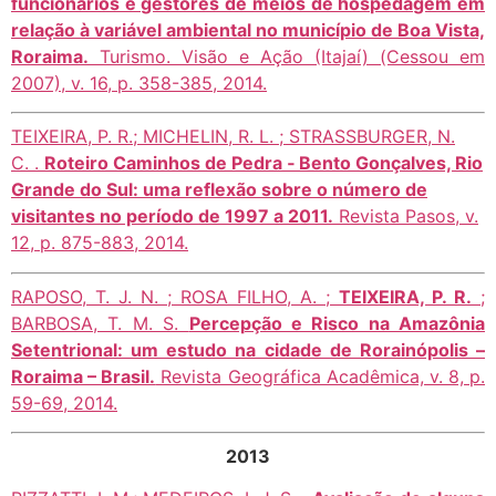
funcionários e gestores de meios de hospedagem em
relação à variável ambiental no município de Boa Vista,
Roraima.
Turismo. Visão e Ação (Itajaí) (Cessou em
2007), v. 16, p. 358-385, 2014.
TEIXEIRA, P. R.; MICHELIN, R. L. ; STRASSBURGER, N.
C. .
Roteiro Caminhos de Pedra ‑ Bento Gonçalves, Rio
Grande do Sul: uma reflexão sobre o número de
visitantes no período de 1997 a 2011.
Revista Pasos, v.
12, p. 875-883, 2014.
RAPOSO, T. J. N. ; ROSA FILHO, A. ;
TEIXEIRA, P. R.
;
BARBOSA, T. M. S.
Percepção e Risco na Amazônia
Setentrional: um estudo na cidade de Rorainópolis –
Roraima – Brasil.
Revista Geográfica Acadêmica, v. 8, p.
59-69, 2014.
2013