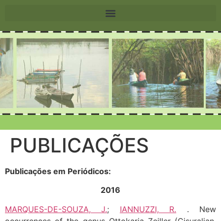
PUBLICAÇÕES
Publicações em Periódicos:
2016
MARQUES-DE-SOUZA, J.
;
IANNUZZI, R.
. New
occurrences of the genus Ottokaria Zeiller (Cisuralian,